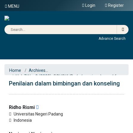
Login
Register
MENU
Advance Search
Home
Archives
Vol. 7 No. 3 (2022): SCHOULID : Indonesian Journal for
Penilaian dalam bimbingan dan konseling
School Counseling
Articles
Ridho Rismi
Universitas Negeri Padang
Indonesia