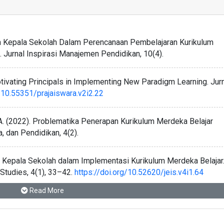
eran Kepala Sekolah Dalam Perencanaan Pembelajaran Kurikulum
Jurnal Inspirasi Manajemen Pendidikan, 10(4).
otivating Principals in Implementing New Paradigm Learning. Jur
g/10.55351/prajaiswara.v2i2.22
. F. A. (2022). Problematika Penerapan Kurikulum Merdeka Belajar
a, dan Pendidikan, 4(2).
ran Kepala Sekolah dalam Implementasi Kurikulum Merdeka Belajar
 Studies, 4(1), 33–42.
https://doi.org/10.52620/jeis.v4i1.64
Read More
 Problematika Guru dalam Pemanfaatan Internet sebagai Media
endidikan Anak Usia Dini, 7(5), 5823–5836.
5330