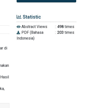
Statistic
Abstract Views
:
498
times
PDF (Bahasa
:
203
times
Indonesia)
ar di
unakan
 Hasil
ka,