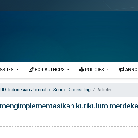
ISSUES
FOR AUTHORS
POLICIES
ANNO
LID: Indonesian Journal of School Counseling
Articles
h mengimplementasikan kurikulum merdek