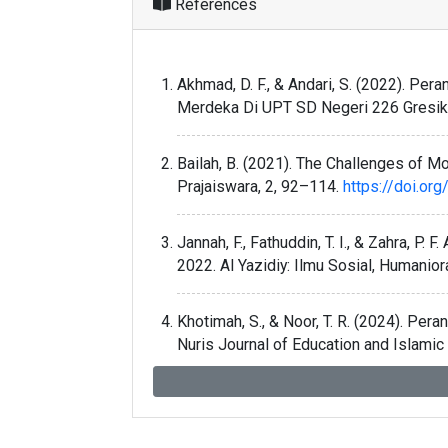
References
Akhmad, D. F., & Andari, S. (2022). P
Merdeka Di UPT SD Negeri 226 Gresik. 
Bailah, B. (2021). The Challenges of M
Prajaiswara, 2, 92–114.
https://doi.or
Jannah, F., Fathuddin, T. I., & Zahra, P
2022. Al Yazidiy: Ilmu Sosial, Humanior
Khotimah, S., & Noor, T. R. (2024). Pe
Nuris Journal of Education and Islamic
Latifah, H., & Ramadan, Z. H. (2023).
Pembelajaran. Jurnal Obsesi : Jurnal P
https://doi.org/10.31004/obsesi.v7i5.