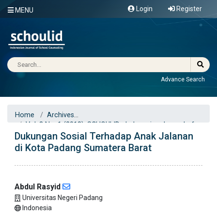
Login
Register
MENU
Advance Search
Home
Archives
Vol. 3 No. 1 (2018): SCHOULID : Indonesian Journal of
Dukungan Sosial Terhadap Anak Jalanan
School Counseling
Articles
di Kota Padang Sumatera Barat
Abdul Rasyid
Universitas Negeri Padang
Indonesia