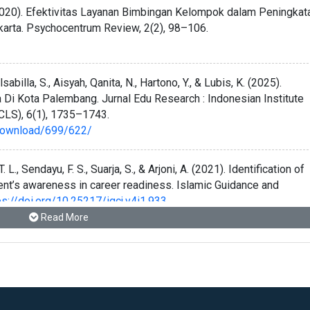
 Y. (2020). Efektivitas Layanan Bimbingan Kelompok dalam Peningkat
karta. Psychocentrum Review, 2(2), 98–106.
Salsabilla, S., Aisyah, Qanita, N., Hartono, Y., & Lubis, K. (2025).
 Di Kota Palembang. Jurnal Edu Research : Indonesian Institute
ICLS), 6(1), 1735–1743.
e/download/699/622/
 T. L., Sendayu, F. S., Suarja, S., & Arjoni, A. (2021). Identification of
dent’s awareness in career readiness. Islamic Guidance and
ps://doi.org/10.25217/igcj.v4i1.933
Read More
ach Science Subjects: Connections Among Students’ Engagement,
rning Styles. Education and Information Technologies, 27(5), 716
9-022-10940-w