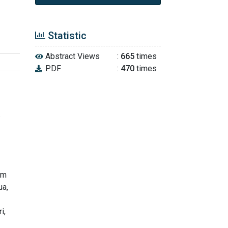
Statistic
Abstract Views
:
665
times
PDF
:
470
times
.
om
ua,
i,