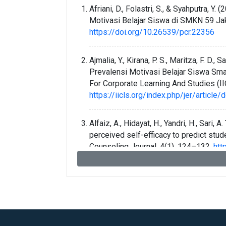
Afriani, D., Folastri, S., & Syahputra,
Motivasi Belajar Siswa di SMKN 59 Ja
https://doi.org/10.26539/pcr.22356
Ajmalia, Y., Kirana, P. S., Maritza, F. D., 
Prevalensi Motivasi Belajar Siswa Sma
For Corporate Learning And Studies (I
https://iicls.org/index.php/jer/articl
Alfaiz, A., Hidayat, H., Yandri, H., Sari, A.
perceived self-efficacy to predict stu
Counseling Journal, 4(1), 124–132.
htt
Almasri, F. (2022). Simulations to Te
Self-Confidence, Satisfaction, and Lea
7181.
https://doi.org/10.1007/s1063