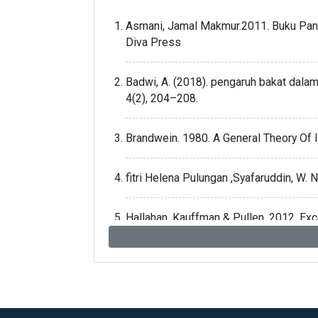
Asmani, Jamal Makmur.2011. Buku Pandu
Diva Press
Badwi, A. (2018). pengaruh bakat dalam
4(2), 204–208.
Brandwein. 1980. A General Theory Of 
fitri Helena Pulungan ,Syafaruddin, W. 
Hallahan, Kauffman & Pullen. 2012. Exc
SaddleRiver, NJ: Pearson Education
Elizabeth B. Hurlock. 1978. Perkemban
Monks, Knoers & Haditono. 2004. Psik