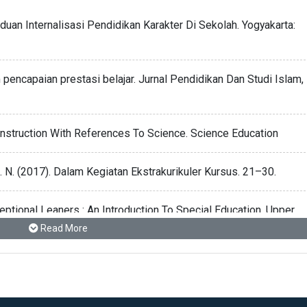
an Internalisasi Pendidikan Karakter Di Sekolah. Yogyakarta:
 pencapaian prestasi belajar. Jurnal Pendidikan Dan Studi Islam,
Instruction With References To Science. Science Education
N. N. (2017). Dalam Kegiatan Ekstrakurikuler Kursus. 21–30.
eptional Leaners : An Introduction To Special Education. Upper
Read More
gan Anak: Jakarta: Erlangga
ologi Perkembangan. Yogyakarta:Gajah Mada University Press