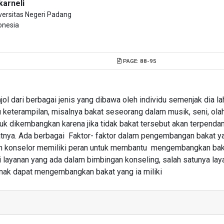
karneli
versitas Negeri Padang
onesia
PAGE:
88-95
dari berbagai jenis yang dibawa oleh individu semenjak dia lah
keterampilan, misalnya bakat seseorang dalam musik, seni, olah
tuk dikembangkan karena jika tidak bakat tersebut akan terpend
atnya. Ada berbagai Faktor- faktor dalam pengembangan bakat ya
kian konselor memiliki peran untuk membantu mengembangkan ba
layanan yang ada dalam bimbingan konseling, salah satunya lay
nak dapat mengembangkan bakat yang ia miliki