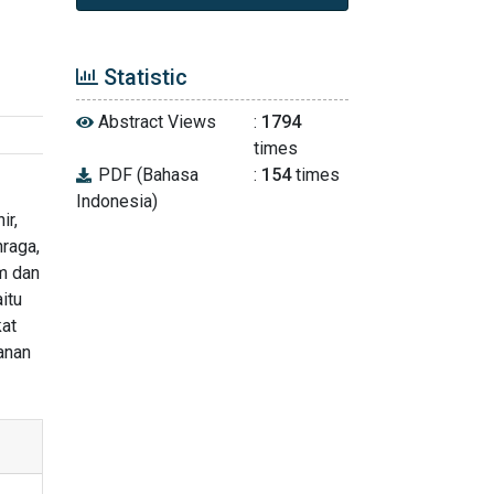
Statistic
Abstract Views
:
1794
times
PDF (Bahasa
:
154
times
Indonesia)
ir,
raga,
am dan
itu
kat
anan