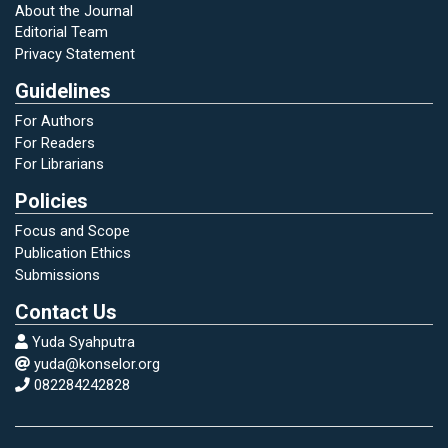
About the Journal
Editorial Team
Kemdiknas. 2011. Panduan Pelaksanaan
Privacy Statement
Pendidikan Karakter. Jakarta.
Guidelines
For Authors
Lickona, Thomas. 2014. Pendidikan Karakter,
For Readers
Panduan Lengkap Mendidik Siswa Menjadi
For Librarians
Pintar dan Baik.Bandung: Nusa Media.
Policies
Focus and Scope
Rukiyati. 2008. Pendidikan Pancasila.
Publication Ethics
Yogyakarta: UNY Press.
Submissions
Contact Us
Ryan, K. & Bohlin, K. 2000. Teacher Education's
Empty Suit. Education Week on the WEB.
Yuda Syahputra
http://www.- edweek.org/ew/ewstory.cfm?
yuda@konselor.org
slug =26ryan.h19.(Diunduh 28 Februari 2020).
082284242828
Salahudin, Anas dan Irwanto Alkrienciehie.