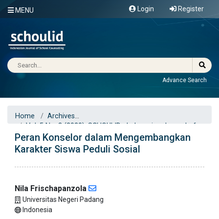
Login
Register
MENU
Advance Search
Home
Archives
Vol. 5 No. 3 (2020): SCHOULID : Indonesian Journal of
Peran Konselor dalam Mengembangkan
School Counseling
Articles
Karakter Siswa Peduli Sosial
Nila Frischapanzola
Universitas Negeri Padang
Indonesia