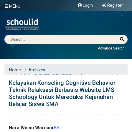
Login
Register
MENU
Advance Search
Home
Archives
Vol. 6 No. 3 (2021): SCHOULID : Indonesian Journal of
Kelayakan Konseling Cognitive Behavior
School Counseling
Articles
Teknik Relaksasi Berbasis Website LMS
Schoology Untuk Mereduksi Kejenuhan
Belajar Siswa SMA
Nara Wisnu Wardani